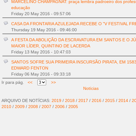
MARCELINO CHAMPAGNAT: praça lembra padroeiro dos profess
educação
Friday 20 May 2016 - 09:57:06
CASA DA FRONTARIA AZULEJADA RECEBE O "V FESTIVAL FR
Thursday 19 May 2016 - 09:46:00
A FESTA DA ABOLIÇÃO DA ESCRAVATURA EM SANTOS E O JÚ
MAIOR LÍDER, QUINTINO DE LACERDA
Friday 13 May 2016 - 10:47:03
SANTOS SOFRE SUA PRIMEIRA INSCURSÃO PIRATA, EM 158
EDWARD FENTON
Friday 06 May 2016 - 09:33:18
Ir para pág.
<<
>>
Notícias
ARQUIVO DE NOTÍCIAS:
2019
/
2018
/
2017
/
2016
/
2015
/
2014
/
2
2010
/
2009
/
2008
/
2007
/
2006
/
2005