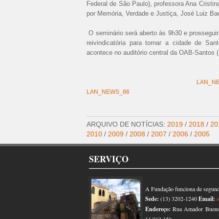
Federal de São Paulo), professora Ana Cristin
por Memória, Verdade e Justiça, José Luiz Ba
O seminário será aberto às 9h30 e prosseguir
reivindicatória para tornar a cidade de Sa
acontece no auditório central da OAB-Santos (
LAN_N
LAN_NEWS_86
ARQUIVO DE NOTÍCIAS:
2019
/
2018
/
20
2010
/
2009
/
2008
/
2007
/
2006
/
2005
SERVIÇO
A Fundação funciona de segunda
Sede:
(13) 3202-1240
Email:
Endereço:
Rua Amador Bueno, 