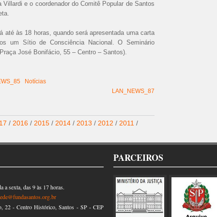
a Villardi e o coordenador do Comitê Popular de Santos
eta.
á até às 18 horas, quando será apresentada uma carta
ntos um Sítio de Consciência Nacional. O Seminário
Praça José Bonifácio, 55 – Centro – Santos).
EWS_85
Notícias
LAN_NEWS_87
17
/
2016
/
2015
/
2014
/
2013
/
2012
/
2011
/
PARCEIROS
 a sexta, das 9 às 17 horas.
sede@fundasantos.org.br
22 - Centro Histórico, Santos - SP - CEP