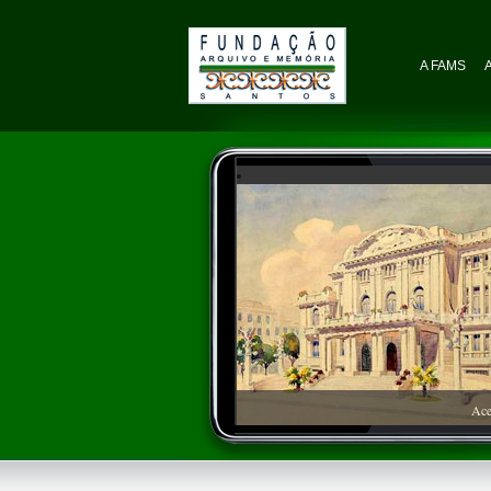
A FAMS
Ace