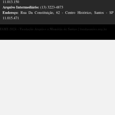
11.013.150
Arquivo Intermediário:
(13) 3223-4873
Endereço:
Rua Da Constituição, 62 - Centro Histórico, Santos - S
11.015.471
FAMS 2024 - Fundação Arquivo e Memória de Santos | fundasantos.org.br