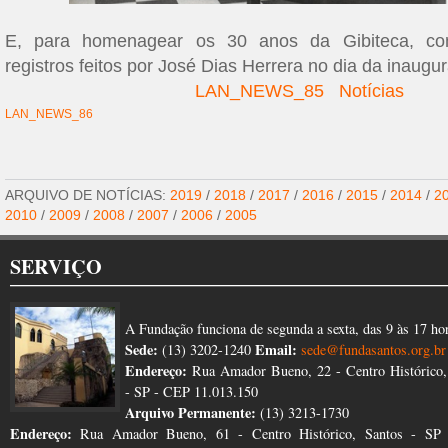
E, para homenagear os 30 anos da Gibiteca, com
registros feitos por José Dias Herrera no dia da inaug
LAN_NEWS_85
Notícias
LAN_NEWS_86
ARQUIVO DE NOTÍCIAS:
2019
/
2018
/
2017
/
2016
/
2015
/
2014
/
2
2010
/
2009
/
2008
/
2007
/
2006
/
2005
SERVIÇO
A Fundação funciona de segunda a sexta, das 9 às 17 ho
Sede:
Email:
(13) 3202-1240
sede@fundasantos.org.br
Endereço:
Rua Amador Bueno, 22 - Centro Histórico,
- SP - CEP 11.013.150
Arquivo Permanente:
(13) 3213-1730
Endereço:
Rua Amador Bueno, 61 - Centro Histórico, Santos - SP