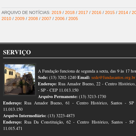
ARQUIVO DE NOTÍCIAS:
2019
/
2018
/
2017
/
2016
/
2015
/
2014
/
2
2010
/
2009
/
2008
/
2007
/
2006
/
2005
SERVIÇO
A Fundação funciona de segunda a sexta, das 9 às 17 ho
Sede:
Email:
(13) 3202-1240
sede@fundasantos.org.br
Endereço:
Rua Amador Bueno, 22 - Centro Histórico,
- SP - CEP 11.013.150
Arquivo Permanente:
(13) 3213-1730
Endereço:
Rua Amador Bueno, 61 - Centro Histórico, Santos - SP
11.013.150
Arquivo Intermediário:
(13) 3223-4873
Endereço:
Rua Da Constituição, 62 - Centro Histórico, Santos - S
11.015.471